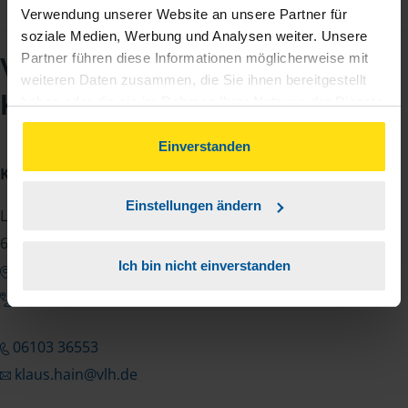
Verwendung unserer Website an unsere Partner für
soziale Medien, Werbung und Analysen weiter. Unsere
Partner führen diese Informationen möglicherweise mit
VLH-Beratungsstelle
weiteren Daten zusammen, die Sie ihnen bereitgestellt
Klaus Hain
haben oder die sie im Rahmen Ihrer Nutzung der Dienste
gesammelt haben. Indem Sie auf Einverstanden klicken,
können Sie der Verwendung von Cookies, gemäß
Einverstanden
unserer
➔ Datenschutzrichtlinie
zustimmen.
Kontakt
Einstellungen ändern
Liebknechtstr. 109
63303 Dreieich
Ich bin nicht einverstanden
Google Maps zeigen
Anfahrt zum Büro
06103 36553
klaus.hain@vlh.de