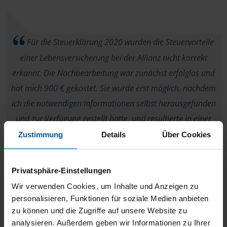
Für die Steuerklärung 2020 wurden die Steuervorteile
einer Lebensversicherung bei der Allianz nicht korrekt
erkannt. Die Nachbearbeitung war zunächst erfolglos und
hat mich 900 € gekostet. Sie wurde erst möglich, nachdem
ich die notwendigen Informationen selbst herausgefunden
und zur Verfügung gestellt hatte. und resultierte in einer
erheblichen Rückzahlung vom Finanzamt. Die Art und Weise
Zustimmung
Details
Über Cookies
der Besteuererung von Lebensversicherungen hätte bekannt
sein müssen, mein Fsll ist sicherlich kein Einzelfall.
Privatsphäre-Einstellungen
Wir verwenden Cookies, um Inhalte und Anzeigen zu
Klaus Jacob
personalisieren, Funktionen für soziale Medien anbieten
zu können und die Zugriffe auf unsere Website zu
analysieren. Außerdem geben wir Informationen zu Ihrer