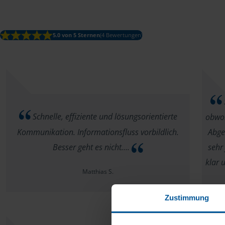
5.0 von 5 Sternen
(4 Bewertungen)
Schnelle, effiziente und lösungsorientierte
obwoh
Kommunikation. Informationsfluss vorbildlich.
Abge
Besser geht es nicht….
sehr
klar 
Matthias S.
Zustimmung