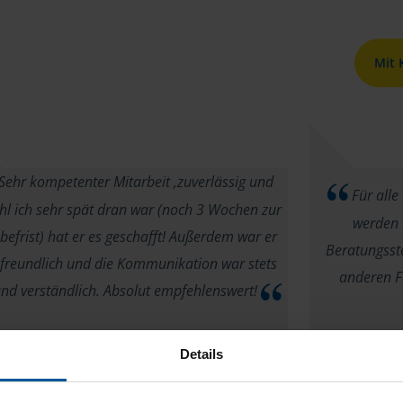
Mit
Sehr kompetenter Mitarbeit ,zuverlässig und
Für alle
l ich sehr spät dran war (noch 3 Wochen zur
werden 
befrist) hat er es geschafft! Außerdem war er
Beratungsstel
 freundlich und die Kommunikation war stets
anderen Fa
und verständlich. Absolut empfehlenswert!
anonymes VLH-Mitglied
Details