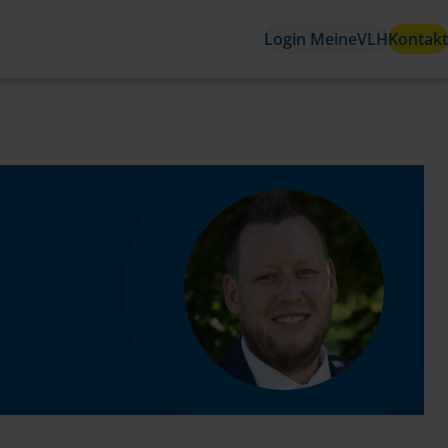
Login MeineVLH
Kontakt