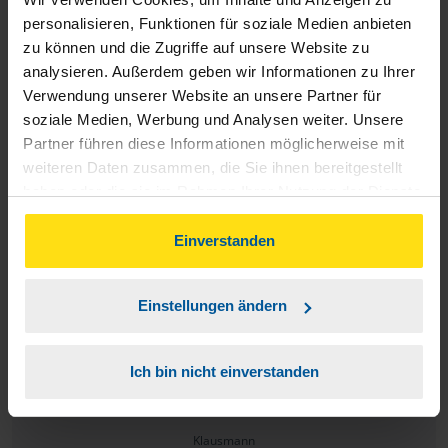
Wir sind seit vielen Jahren super zufrieden. Nur die
personalisieren, Funktionen für soziale Medien anbieten
Bearbeitungsdauer in den letzten 2 - 3 Jahren ist uns deutlich
zu können und die Zugriffe auf unsere Website zu
zu lange ...
analysieren. Außerdem geben wir Informationen zu Ihrer
Verwendung unserer Website an unsere Partner für
anonymes VLH-Mitglied
soziale Medien, Werbung und Analysen weiter. Unsere
Partner führen diese Informationen möglicherweise mit
weiteren Daten zusammen, die Sie ihnen bereitgestellt
haben oder die sie im Rahmen Ihrer Nutzung der Dienste
gesammelt haben. Indem Sie auf Einverstanden klicken,
Wir sind schon viele Jahre Kunde bei der VLH und werden
können Sie der Verwendung von Cookies, gemäß
Einverstanden
unserer
➔ Datenschutzrichtlinie
zustimmen.
seitdem von Frau Robbel (Vereinigte Lohnsteuerhilfe in
Waldsee) betreut, bzw. beraten. Frau Robbel ist sehr
Einstellungen ändern
freundlich, kompetent, zuverlässig und vor allem sehr
kundenorientiert. Wir können die VHL, besonders Frau
Ich bin nicht einverstanden
Robbel nur wärmstens weiterempfehlen.
Klausmann