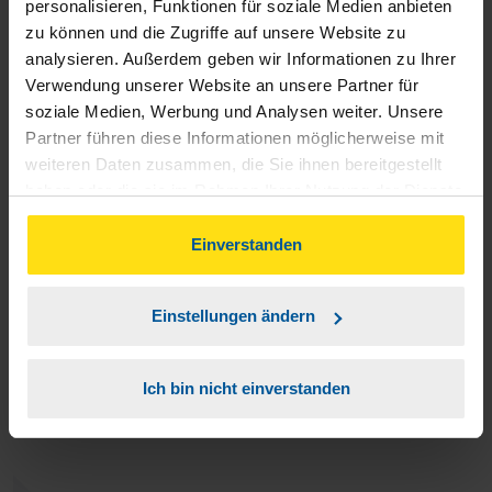
Wir sind sehr zufrieden mit der VLH! Weiter so!
personalisieren, Funktionen für soziale Medien anbieten
zu können und die Zugriffe auf unsere Website zu
Martin Grunwald
analysieren. Außerdem geben wir Informationen zu Ihrer
Verwendung unserer Website an unsere Partner für
soziale Medien, Werbung und Analysen weiter. Unsere
Partner führen diese Informationen möglicherweise mit
weiteren Daten zusammen, die Sie ihnen bereitgestellt
Unsere Beraterin Frau Carbon-Mangels ist eine
haben oder die sie im Rahmen Ihrer Nutzung der Dienste
gesammelt haben. Indem Sie auf Einverstanden klicken,
tolle,kompetente,freundliche Beraterin. Telefonisch per
können Sie der Verwendung von Cookies, gemäß
Einverstanden
Whats App erreichbar,schnelle Beratung,schnelle
unserer
➔ Datenschutzrichtlinie
zustimmen.
Ausführung,gute Aufklärung bei Fragen. Wir fühlen uns super
Einstellungen ändern
aufgehoben und würden die Beratungsstelle immer wieder
weiter empfehlen. Danke
Ich bin nicht einverstanden
Scibisz