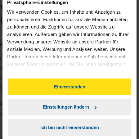
Privatsphäre-Einstellungen
VLH-Beratungsstelle
Wir verwenden Cookies, um Inhalte und Anzeigen zu
Uwe Schulte
personalisieren, Funktionen für soziale Medien anbieten
zu können und die Zugriffe auf unsere Website zu
analysieren. Außerdem geben wir Informationen zu Ihrer
Verwendung unserer Website an unsere Partner für
Kontakt
soziale Medien, Werbung und Analysen weiter. Unsere
Partner führen diese Informationen möglicherweise mit
Cheruskerweg 3
weiteren Daten zusammen, die Sie ihnen bereitgestellt
59519 Möhnesee
haben oder die sie im Rahmen Ihrer Nutzung der Dienste
Google Maps zeigen
gesammelt haben. Indem Sie auf Einverstanden klicken,
Anfahrt zum Büro
können Sie der Verwendung von Cookies, gemäß
Einverstanden
unserer
➔ Datenschutzrichtlinie
zustimmen.
02924 6304713
Einstellungen ändern
uwe.schulte@vlh.de
Ich bin nicht einverstanden