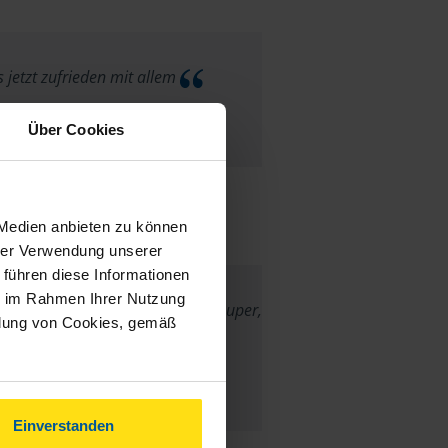
 jetzt zufrieden mit allem
anonymes VLH-Mitglied
Über Cookies
 Medien anbieten zu können
hrer Verwendung unserer
 führen diese Informationen
ie im Rahmen Ihrer Nutzung
ent, sehr freundlich -- Einfach super,
ndung von Cookies, gemäß
en Dank an Fr. Scholz !!!
anonymes VLH-Mitglied
Einverstanden