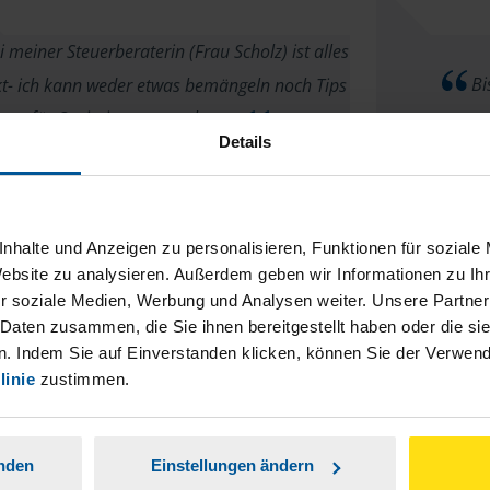
 meiner Steuerberaterin (Frau Scholz) ist alles
Bis
kt- ich kann weder etwas bemängeln noch Tips
für Optimierungen geben ...
Details
Thomas
nhalte und Anzeigen zu personalisieren, Funktionen für soziale
Website zu analysieren. Außerdem geben wir Informationen zu I
r soziale Medien, Werbung und Analysen weiter. Unsere Partner
 Daten zusammen, die Sie ihnen bereitgestellt haben oder die s
raterin Frau Scholz ist immer sehr freundlich
Sehr kompet
. Indem Sie auf Einverstanden klicken, können Sie der Verwe
und kompetent
viel
linie
zustimmen.
Kristin Scholz
anden
Einstellungen ändern