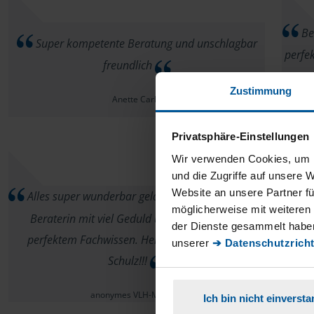
Bei
Super kompetente Beratung und unschlagbar
perfe
freundlich
Zustimmung
Anette Carlé
Privatsphäre-Einstellungen
Wir verwenden Cookies, um I
und die Zugriffe auf unsere 
Website an unsere Partner fü
Alles super wunderbar gelaufen, sehr freundliche
möglicherweise mit weiteren
Be
Beraterin mit viel Geduld und Rücksicht und
der Dienste gesammelt haben
perfektem Fachwissen. Herzlichen Dank Frau
unserer
➔ Datenschutzricht
Schulz!!!
anonymes VLH-Mitglied
Ich bin nicht einverst