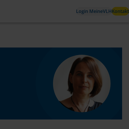
Login MeineVLH
Kontakt