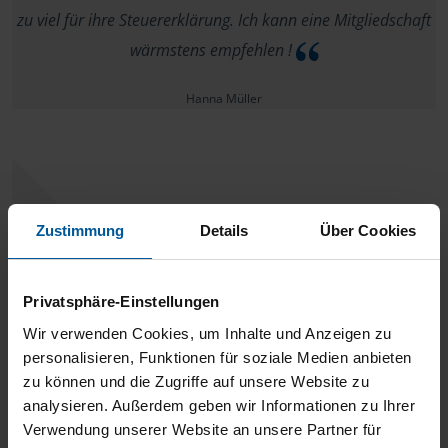
zu viel für ihre Steuererklärung. Ich kann eine Mitgliedschaft
wärmstens empfehlen !
Hanna Müller
Frau Schladebach ist einfach toll !
Zustimmung
Details
Über Cookies
anonymes VLH-Mitglied
Privatsphäre-Einstellungen
Wir verwenden Cookies, um Inhalte und Anzeigen zu
personalisieren, Funktionen für soziale Medien anbieten
zu können und die Zugriffe auf unsere Website zu
Ich bin sehr zufrieden und werde auch weiterhin bei der
analysieren. Außerdem geben wir Informationen zu Ihrer
VLh bleiben. Eine weiter Empfehlung behalte ich mir immer
Verwendung unserer Website an unsere Partner für