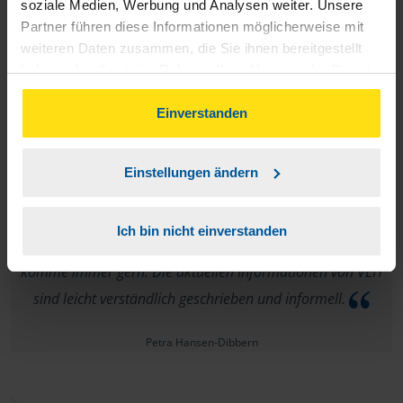
soziale Medien, Werbung und Analysen weiter. Unsere
vor.
Partner führen diese Informationen möglicherweise mit
weiteren Daten zusammen, die Sie ihnen bereitgestellt
Stephan
haben oder die sie im Rahmen Ihrer Nutzung der Dienste
gesammelt haben. Indem Sie auf Einverstanden klicken,
können Sie der Verwendung von Cookies, gemäß
Einverstanden
unserer
➔ Datenschutzrichtlinie
zustimmen.
Vielen Dank. Ich ich bin in allen genannten Punkten sehr
Einstellungen ändern
zufrieden. Die Beratungstermin waren zeitnah, die Beratung
von Frau Schladebach aufmerksam, freundlich und äußerst
Ich bin nicht einverstanden
kompetent. Ich bin seit mehr als 10 Jahren Kunde und
komme immer gern. Die aktuellen Informationen von VLH
sind leicht verständlich geschrieben und informell.
Petra Hansen-Dibbern