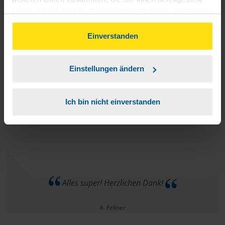
haben oder die sie im Rahmen Ihrer Nutzung der Dienste
Larsen Erik
gesammelt haben. Indem Sie auf Einverstanden klicken,
können Sie der Verwendung von Cookies, gemäß
Einverstanden
unserer
➔ Datenschutzrichtlinie
zustimmen.
Einstellungen ändern
Wir sind sehr zufrieden und wüssten nicht was man noch
verbessern könnte!
Ich bin nicht einverstanden
Ute Linde
Alles super! Herzlichen Dank!
A. Fellner