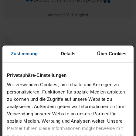
anonymes VLH-Mitglied
Mega Lob an die Frau Reinelt, Bin seit ca. 18 Jahren bei
Zustimmung
Details
Über Cookies
ihr, immer erreichbar super fachliche Kompetenz und
schneller wie sie die Sachen erledigt geht es nicht! Kann die
Privatsphäre-Einstellungen
Beratungsstelle nur weiterempfehlen
Wir verwenden Cookies, um Inhalte und Anzeigen zu
personalisieren, Funktionen für soziale Medien anbieten
Matthias Müller
zu können und die Zugriffe auf unsere Website zu
analysieren. Außerdem geben wir Informationen zu Ihrer
Verwendung unserer Website an unsere Partner für
soziale Medien, Werbung und Analysen weiter. Unsere
Partner führen diese Informationen möglicherweise mit
Sehr zufrieden!
weiteren Daten zusammen, die Sie ihnen bereitgestellt