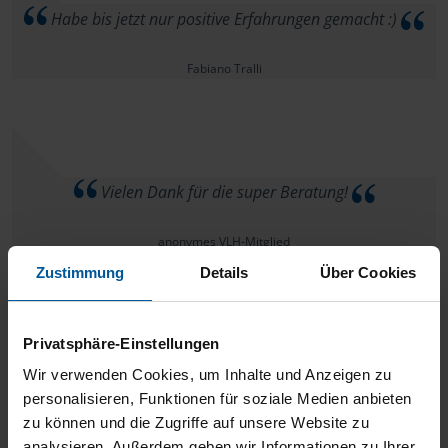
Habe bis jetzt nur positive Erfahrungen gemacht :)
Fabiano Tralli
Vielen Dank für die super Beratung!
anonymes VLH-Mitglied
Zustimmung
Details
Über Cookies
Privatsphäre-Einstellungen
Sehr nette, unkomplizierte und kompetente Beratung.
Wir verwenden Cookies, um Inhalte und Anzeigen zu
Auch Abendtermine möglich. Eindeutige Empfehlung von mir.
personalisieren, Funktionen für soziale Medien anbieten
zu können und die Zugriffe auf unsere Website zu
analysieren. Außerdem geben wir Informationen zu Ihrer