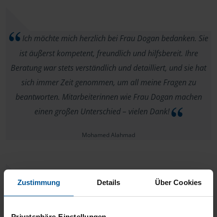
Ich möchte mich herzlich bei Frau Dogan bedanken. Sie
ist äußerst kompetent, freundlich und hilfsbereit. Ihre
Beratung war stets verständlich und detailliert, und sie hat
sich immer Zeit genommen, um all meine Fragen zu
beantworten. Mitarbeiterinnen wie Frau Dogan machen
einen großen Unterschied – vielen Dank!
Mohamed Alahmad
Zustimmung
Details
Über Cookies
Ich fühlte mich von Anfang an bei der VHL bestens
aufgehoben! Frau Dogan besitzt wirklich alle Eigenschaften
Privatsphäre-Einstellungen