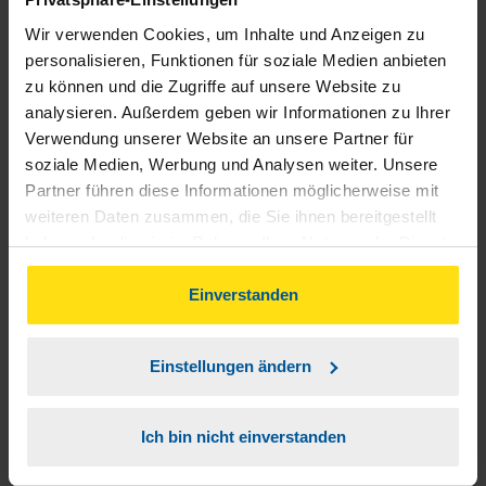
(u.a. freundlich, kompetent, zuverlässig...............) die man
Wir verwenden Cookies, um Inhalte und Anzeigen zu
sich nur wünschen kann! Vielen lieben Dank nochmal für ihre
personalisieren, Funktionen für soziale Medien anbieten
hervorragende Arbeit.
zu können und die Zugriffe auf unsere Website zu
analysieren. Außerdem geben wir Informationen zu Ihrer
Bernd Sieber
Verwendung unserer Website an unsere Partner für
soziale Medien, Werbung und Analysen weiter. Unsere
Partner führen diese Informationen möglicherweise mit
weiteren Daten zusammen, die Sie ihnen bereitgestellt
haben oder die sie im Rahmen Ihrer Nutzung der Dienste
Frau Dogan ist die beste Beraterin !!!!! Sehr Kompetent
gesammelt haben. Indem Sie auf Einverstanden klicken,
können Sie der Verwendung von Cookies, gemäß
Einverstanden
sehr Freundlich....... Gruß Willi
unserer
➔ Datenschutzrichtlinie
zustimmen.
anonymes VLH-Mitglied
Einstellungen ändern
Ich bin nicht einverstanden