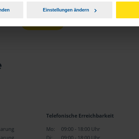
anden
Einstellungen ändern
Mehr anzeigen
e
Telefonische Erreichbarkeit
barung
Mo:
09:00 - 18:00 Uhr
barung
Di:
09:00 - 18:00 Uhr