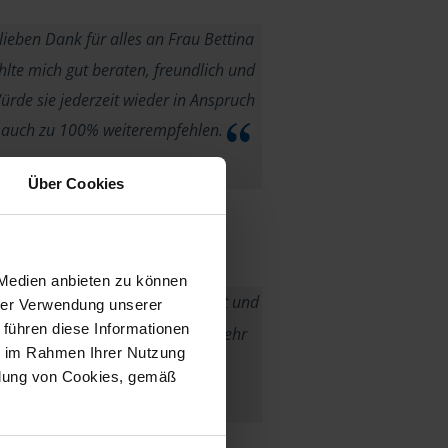
eben Dank für alles an Frau Bettina
hlte mich gut beraten, freundlich und
ürde sie jederzeit wieder in Anspruch
auch zu 100% weiterempfehlen.
Fr.Frank
Über Cookies
 Medien anbieten zu können
dlicher und kompetenter Kontakt und
hrer Verwendung unserer
 führen diese Informationen
le Beratung. Ich habe mich hier sehr
ie im Rahmen Ihrer Nutzung
aufgehoben gefühlt.
ndung von Cookies, gemäß
anonymes VLH-Mitglied