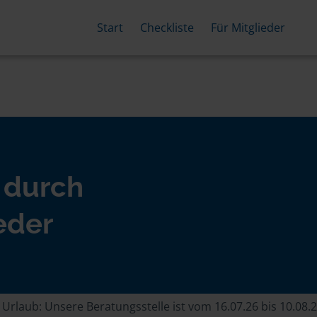
Start
Checkliste
Für Mitglieder
 durch
eder
rlaub: Unsere Beratungsstelle ist vom 16.07.26 bis 10.08.2