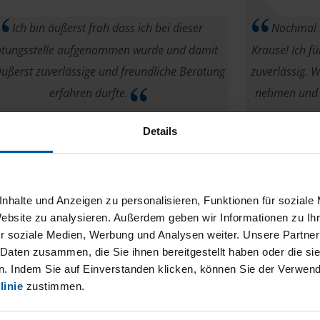
Ich bin äußerst froh dass ich bei dieser
Nochmal li
atungsstelle aufgenommen wurde und damit
Krause! Ich fü
äußerst zuverlässige und freundliche Beratung
zuverlässig. W
erfahren durfte.
nehmen und 
K.Gradulewski
Details
nhalte und Anzeigen zu personalisieren, Funktionen für soziale
Sehr freun
Website zu analysieren. Außerdem geben wir Informationen zu I
es bestens, wir sind bei unserer Beraterin Frau
r soziale Medien, Werbung und Analysen weiter. Unsere Partner
professionel
Krause bestens aufgehoben
 Daten zusammen, die Sie ihnen bereitgestellt haben oder die s
. Indem Sie auf Einverstanden klicken, können Sie der Verwe
Harry Grether
linie
zustimmen.