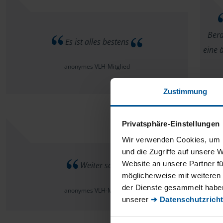
Ber
Es ist alles bestens
eine 
anonymes VLH-Mitglied
Zustimmung
Privatsphäre-Einstellungen
Wir verwenden Cookies, um I
und die Zugriffe auf unsere 
All
Website an unsere Partner fü
Weiter so!
möglicherweise mit weiteren
der Dienste gesammelt haben
anonymes VLH-Mitglied
unserer
➔ Datenschutzricht