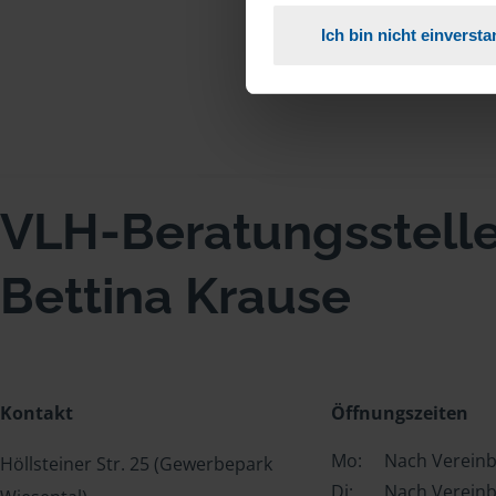
Ich bin nicht einverst
VLH-Beratungsstell
Bettina Krause
Kontakt
Öffnungszeiten
Mo:
Nach Verein
Höllsteiner Str. 25 (Gewerbepark
Di:
Nach Verein