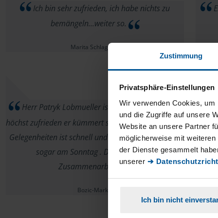
Ich bin sehr zufrieden, ich habe nichts zu
Es
bemängeln...weiter so.
Marita Schlageter
Zustimmung
Privatsphäre-Einstellungen
Wir verwenden Cookies, um I
Herr Patryk Lobmueller ist mein Berater ich bin
und die Zugriffe auf unsere 
höchst zufrieden er kümmert sich sehr gut um meine
Website an unsere Partner fü
Gelegenheiten ist schnell und zuverlässig antwortet
möglicherweise mit weiteren
der Dienste gesammelt haben
sogar am Sonntag . Danke für gute
unserer
➔ Datenschutzricht
Zusammenarbeit.
Bozic-Markin
Ich bin nicht einverst