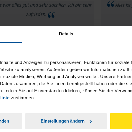
 war alles gut und sehr sachlich. Ich bin sehr
Alles ist
zufrieden.
E.Sernatinger
Details
nhalte und Anzeigen zu personalisieren, Funktionen für soziale
Website zu analysieren. Außerdem geben wir Informationen zu I
r soziale Medien, Werbung und Analysen weiter. Unsere Partner
Herr P. Lob
So wie es ist, ist mehr als Perfekt!
 Daten zusammen, die Sie ihnen bereitgestellt haben oder die s
. Indem Sie auf Einverstanden klicken, können Sie der Verwe
anonymes VLH-Mitglied
linie
zustimmen.
anden
Einstellungen ändern