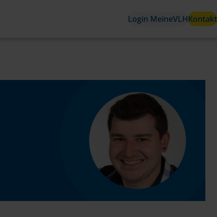
Login MeineVLH
Kontakt