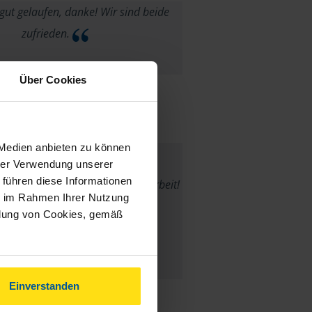
 gut gelaufen, danke! Wir sind beide
zufrieden.
Daniel Iovicin
Über Cookies
 Medien anbieten zu können
hrer Verwendung unserer
 führen diese Informationen
müller ist top! Danke für gute Arbeit!
ie im Rahmen Ihrer Nutzung
ndung von Cookies, gemäß
anonymes VLH-Mitglied
Einverstanden