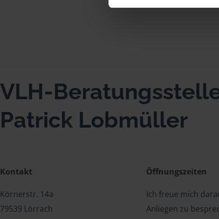
VLH-Beratungsstell
Patrick Lobmüller
Kontakt
Öffnungszeiten
Körnerstr. 14a
Ich freue mich dar
79539 Lörrach
Anliegen zu bespre