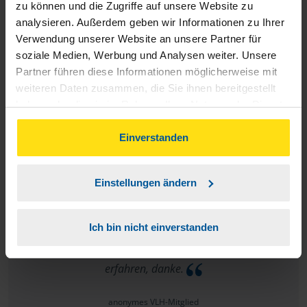
zu können und die Zugriffe auf unsere Website zu
analysieren. Außerdem geben wir Informationen zu Ihrer
Verwendung unserer Website an unsere Partner für
Einkommensteuererklärung im 95 Lebensjahr. Meine
soziale Medien, Werbung und Analysen weiter. Unsere
Empfehlung,Betreuung durch die Vereinigte Lohnsteuerhilfe!
Partner führen diese Informationen möglicherweise mit
weiteren Daten zusammen, die Sie ihnen bereitgestellt
haben oder die sie im Rahmen Ihrer Nutzung der Dienste
gesammelt haben. Indem Sie auf Einverstanden klicken,
E.Ma.
können Sie der Verwendung von Cookies, gemäß
Einverstanden
unserer
➔ Datenschutzrichtlinie
zustimmen.
Einstellungen ändern
Mein Berater, Herr Bischof, HDH, ist fachl. wie persönlich
kompetent. Es macht Spaß, mit solchen Personen
Ich bin nicht einverstanden
persönliche, private Daten zu besprechen, bzw. Ratschläge zu
erfahren, danke.
anonymes VLH-Mitglied