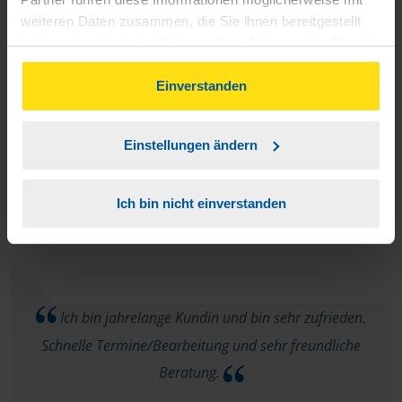
weiteren Daten zusammen, die Sie ihnen bereitgestellt
anonymes VLH-Mitglied
haben oder die sie im Rahmen Ihrer Nutzung der Dienste
gesammelt haben. Indem Sie auf Einverstanden klicken,
können Sie der Verwendung von Cookies, gemäß
Einverstanden
unserer
➔ Datenschutzrichtlinie
zustimmen.
Ich bin sehr zufrieden und würde die VLH
Einstellungen ändern
weiterempfehlen
Ich bin nicht einverstanden
Kristina
Ich bin jahrelange Kundin und bin sehr zufrieden.
Schnelle Termine/Bearbeitung und sehr freundliche
Beratung.