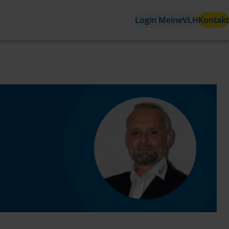
Login MeineVLH
Kontakt