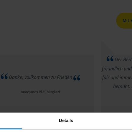
Mit
Der Berat
freundlich und
Danke, vollkommen zu Frieden
fair und immer
bemüht. 
anonymes VLH-Mitglied
Details