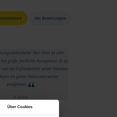
 Kommentare
Alle Bewertungen
ungsstellenleiter Herr Ehm ist sehr
 hat große fachliche Kompetenz. Er ist
 um die Zufriedenheit seiner Klienten
Kann ich guten Gewissens weiter
empfehlen.
A. Schirm
Über Cookies