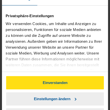
Wir würden nichts ändern wollen weil unsere Beratung
immer zur vollsten Zufriedenheit ist . Wir möchten mal auf
Privatsphäre-Einstellungen
diesem Weg ein großes Lob aussprechen fühlen uns sehr gut
Wir verwenden Cookies, um Inhalte und Anzeigen zu
immer aufgehoben. Familie Baumgärtel
personalisieren, Funktionen für soziale Medien anbieten
zu können und die Zugriffe auf unsere Website zu
anonymes VLH-Mitglied
analysieren. Außerdem geben wir Informationen zu Ihrer
Verwendung unserer Website an unsere Partner für
soziale Medien, Werbung und Analysen weiter. Unsere
Partner führen diese Informationen möglicherweise mit
weiteren Daten zusammen, die Sie ihnen bereitgestellt
Wir sind zufrieden
haben oder die sie im Rahmen Ihrer Nutzung der Dienste
gesammelt haben. Indem Sie auf Einverstanden klicken,
Bärbel Meyer
können Sie der Verwendung von Cookies, gemäß
Einverstanden
unserer
➔ Datenschutzrichtlinie
zustimmen.
Einstellungen ändern