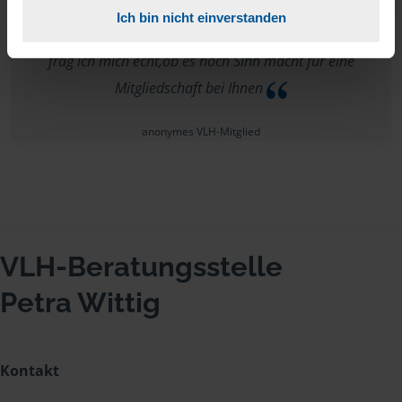
Preisleistungsverhältnis ist nicht angemessen. Bekomme
Ich bin nicht einverstanden
66€ an Steuern wieder und muss an VLH 206€ bezahlen. Da
frag ich mich echt,ob es noch Sinn macht für eine
Mitgliedschaft bei Ihnen
anonymes VLH-Mitglied
VLH-Beratungsstelle
Petra Wittig
Kontakt