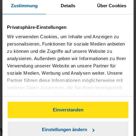
Seit Jahren bei der Lohnsteuerhilfe und immer super
Zustimmung
Details
Über Cookies
zufrieden gewesen. Bearbeitung sehr schnell und immer alle
sehr freundlich. Macht weiter so :)
Privatsphäre-Einstellungen
Buscemi
Wir verwenden Cookies, um Inhalte und Anzeigen zu
personalisieren, Funktionen für soziale Medien anbieten
zu können und die Zugriffe auf unsere Website zu
analysieren. Außerdem geben wir Informationen zu Ihrer
Verwendung unserer Website an unsere Partner für
Ich bin rundum sehr zufrieden
soziale Medien, Werbung und Analysen weiter. Unsere
Partner führen diese Informationen möglicherweise mit
anonymes VLH-Mitglied
weiteren Daten zusammen, die Sie ihnen bereitgestellt
haben oder die sie im Rahmen Ihrer Nutzung der Dienste
gesammelt haben. Indem Sie auf Einverstanden klicken,
können Sie der Verwendung von Cookies, gemäß
Einverstanden
unserer
➔ Datenschutzrichtlinie
zustimmen.
VLH-Beratungsstelle
Einstellungen ändern