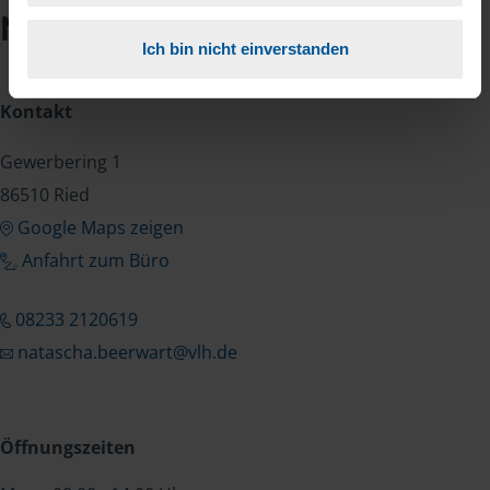
Natascha Beerwart
Ich bin nicht einverstanden
Kontakt
Gewerbering 1
86510 Ried
Google Maps zeigen
Anfahrt zum Büro
08233 2120619
natascha.beerwart@vlh.de
Öffnungszeiten