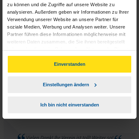
möchte ich mich bei meiner Beraterin M. Fietkau nochmals
zu können und die Zugriffe auf unsere Website zu
bedanken. Mit einem guten Gefühl werde ich die Vereinigte
analysieren. Außerdem geben wir Informationen zu Ihrer
Verwendung unserer Website an unsere Partner für
Lohnsteuerhilfe e.V. weiterempfehlen. Beste Grüße
soziale Medien, Werbung und Analysen weiter. Unsere
Partner führen diese Informationen möglicherweise mit
Claudia Demharter
weiteren Daten zusammen, die Sie ihnen bereitgestellt
haben oder die sie im Rahmen Ihrer Nutzung der Dienste
gesammelt haben. Indem Sie auf Einverstanden klicken,
können Sie der Verwendung von Cookies, gemäß
Einverstanden
unserer
➔ Datenschutzrichtlinie
zustimmen.
Sehr kompetente Beratung durch Frau Fietkau. Ich fühle
mich bestens vertreten. Vielen Dank dafür. E.Mertens
Einstellungen ändern
E.Mertens
Ich bin nicht einverstanden
Vielen Dank! Ihr Verein ist toll! Weiter so!