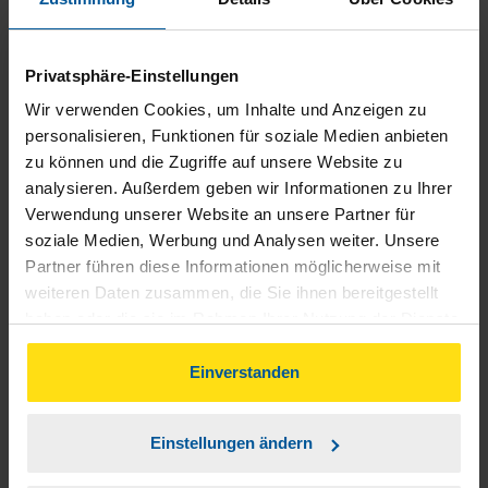
Privatsphäre-Einstellungen
Wir verwenden Cookies, um Inhalte und Anzeigen zu
Meine Frau und ich hatten nur positive Eindrücke unserer
personalisieren, Funktionen für soziale Medien anbieten
zu können und die Zugriffe auf unsere Website zu
gemeinsamen Zusammenarbeit gewonnen! Super Service!
analysieren. Außerdem geben wir Informationen zu Ihrer
Schnell, gründlich, zuverlässig und freundlich. Sehr zu
Verwendung unserer Website an unsere Partner für
empfehlen, wir fühlten uns nicht wie Klienten, sondern als
soziale Medien, Werbung und Analysen weiter. Unsere
Menschen!
Partner führen diese Informationen möglicherweise mit
weiteren Daten zusammen, die Sie ihnen bereitgestellt
anonymes VLH-Mitglied
haben oder die sie im Rahmen Ihrer Nutzung der Dienste
gesammelt haben. Indem Sie auf Einverstanden klicken,
können Sie der Verwendung von Cookies, gemäß
Einverstanden
unserer
➔ Datenschutzrichtlinie
zustimmen.
Einstellungen ändern
Ich bin mehr als zufrieden mit der Beratung durch Herrn
Reindl. Ich kann seine Arbeit vorbehaltlos empfehlen.