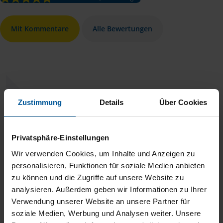
Mit Kommentare
Alle Bewertungen
Zustimmung
Details
Über Cookies
Ich bin mit dieser Beratungsstelle sehr zufrieden. Mit der
freundlichen und kompetenten Beratung in Weisswasser
habe ich meine Probleme schnell gelöst. Ich würde diese
Privatsphäre-Einstellungen
Beratungsstelle weiter empfehlen.
Wir verwenden Cookies, um Inhalte und Anzeigen zu
personalisieren, Funktionen für soziale Medien anbieten
Kramer
zu können und die Zugriffe auf unsere Website zu
analysieren. Außerdem geben wir Informationen zu Ihrer
Verwendung unserer Website an unsere Partner für
soziale Medien, Werbung und Analysen weiter. Unsere