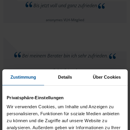
Bis jetzt voll und ganz zufrieden
anonymes VLH-Mitglied
Bei meinem Berater bin ich sehr zufrieden.
Szilvia Schrauf
Zustimmung
Details
Über Cookies
Privatsphäre-Einstellungen
Sehr netter und kompetenter Berater. Wir gehen auf
Wir verwenden Cookies, um Inhalte und Anzeigen zu
personalisieren, Funktionen für soziale Medien anbieten
jeden Fall wieder hin.
zu können und die Zugriffe auf unsere Website zu
analysieren. Außerdem geben wir Informationen zu Ihrer
anonymes VLH-Mitglied