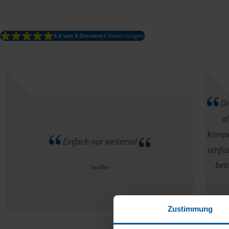
5.0 von 5 Sternen
(4 Bewertungen)
Di
al
kompet
Einfach nur weiterso!
umfas
bea
Seidler
Zustimmung