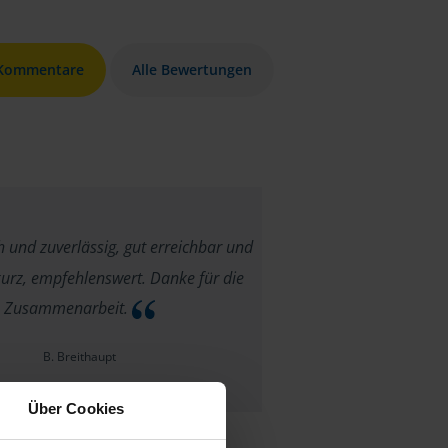
 Kommentare
Alle Bewertungen
 und zuverlässig, gut erreichbar und
urz, empfehlenswert. Danke für die
Zusammenarbeit.
B. Breithaupt
Über Cookies