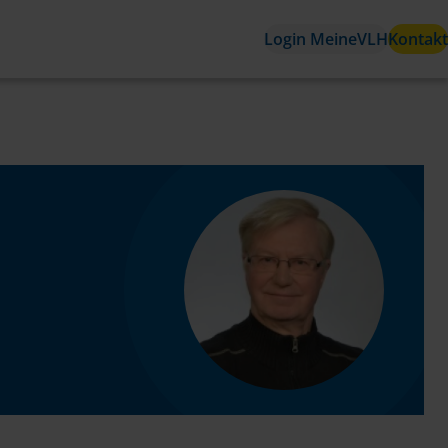
Login MeineVLH
Kontakt