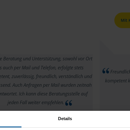
Mit
e Beratung und Unterstützung, sowohl vor Ort
s auch per Mail und Telefon, erfolgte stets
Freundlich
ent, zuverlässig, freundlich, verständlich und
kompetent k
send. Auch Anfragen per Mail wurden zeitnah
ntwortet. Ich kann diese Beratungsstelle auf
jeden Fall weiter empfehlen.
Donald Klette
Details