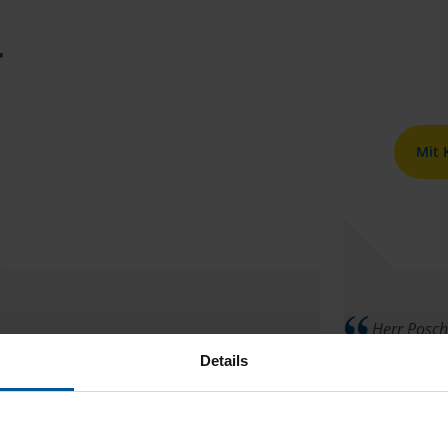
r
Mit
Herr Posche
Besser geht nicht
zuverläss
Details
funktioni
anonymes VLH-Mitglied