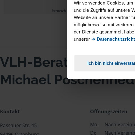
Wir verwenden Cookies, um I
und die Zugriffe auf unsere 
Itzmeich
Website an unsere Partner fü
möglicherweise mit weiteren
der Dienste gesammelt haben
unserer
➔ Datenschutzricht
VLH-Beratungsstell
Ich bin nicht einverst
Michael Poschenried
Kontakt
Öffnungszeiten
Mo:
Nach Verein
Passauer Str. 45
Di:
Nach Verein
94496 Ortenburg