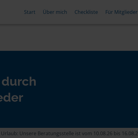
Start
Über mich
Checkliste
Für Mitglieder
 durch
eder
rlaub: Unsere Beratungsstelle ist vom 10.08.26 bis 16.08.2