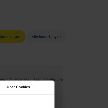
 Kommentare
Alle Bewertungen
nrieder ist ein sehr kompetenter und
iger Mann! Hat mit der App super
Über Cookies
ert. Wir waren sehr zufrieden!
anonymes VLH-Mitglied