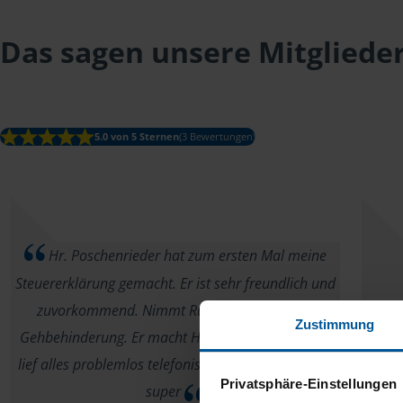
Das sagen unsere Mitgliede
5.0 von 5 Sternen
(3 Bewertungen)
Hr. Poschenrieder hat zum ersten Mal meine
Steuererklärung gemacht. Er ist sehr freundlich und
zuvorkommend. Nimmt Rücksicht auf meine
Zustimmung
Gehbehinderung. Er macht Hausbesuch und sonst
lief alles problemlos telefonisch und per Mail. Alles
Privatsphäre-Einstellungen
super