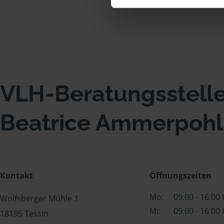
VLH-Beratungsstell
Beatrice Ammerpohl
Kontakt
Öffnungszeiten
Mo:
09:00 - 16:00
Wolfsberger Mühle 1
Mi:
09:00 - 16:00
18195 Tessin