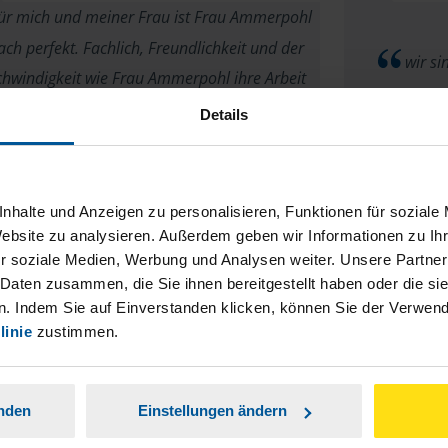
ür mich und meiner Frau ist Frau Ammerpohl
ach perfekt. Fachlich, Freundlichkeit und der
wir si
hwindigkeit wie Frau Ammerpohl ihre Arbeit
erledigt.
Details
anonymes VLH-Mitglied
nhalte und Anzeigen zu personalisieren, Funktionen für soziale
Website zu analysieren. Außerdem geben wir Informationen zu I
r soziale Medien, Werbung und Analysen weiter. Unsere Partner
Alles in 
 Daten zusammen, die Sie ihnen bereitgestellt haben oder die s
. Indem Sie auf Einverstanden klicken, können Sie der Verwe
Bin sehr zufrieden
sehr sch
linie
zustimmen.
z
anonymes VLH-Mitglied
anden
Einstellungen ändern