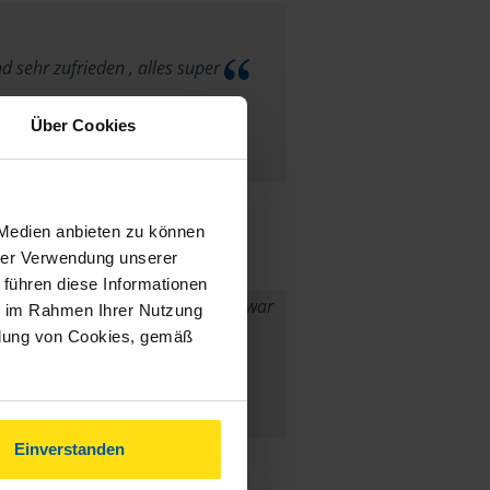
nd sehr zufrieden , alles super
anonymes VLH-Mitglied
Über Cookies
 Medien anbieten zu können
hrer Verwendung unserer
 führen diese Informationen
bester Ordnung,meine Erstattung war
ie im Rahmen Ihrer Nutzung
ndung von Cookies, gemäß
nell auf meinem Konto,bin sehr
ufrieden.:+1::+1::+1:
anonymes VLH-Mitglied
Einverstanden