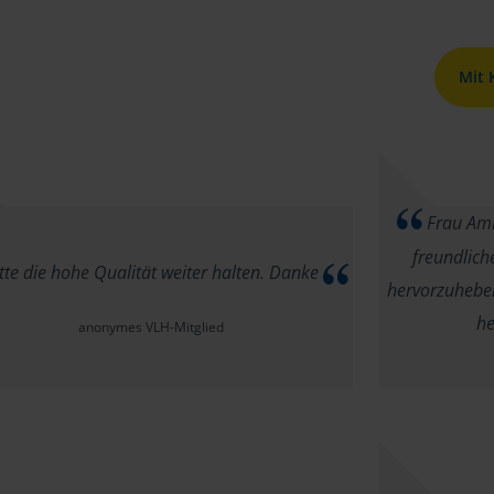
Mit
Frau Amme
freundlich
tte die hohe Qualität weiter halten. Danke
hervorzuheben.
he
anonymes VLH-Mitglied