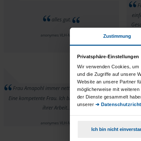
F
einf
alles gut.
Gesc
anonymes VLH-Mitglied
Zustimmung
Privatsphäre-Einstellungen
Wir verwenden Cookies, um I
und die Zugriffe auf unsere 
Website an unsere Partner fü
Frau Amapohl immer nett schnell und gründlich.
möglicherweise mit weiteren
der Dienste gesammelt haben
Eine kompetente Frau. Ich bin sehr zufrieden mit
unserer
➔ Datenschutzricht
ihrer Arbeit....
anonymes VLH-Mitglied
Ich bin nicht einverst