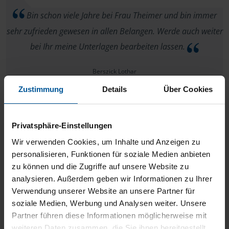
Bin schon viele Jahre bei Frau Theimer und bin immer
sehr zufrieden gewesen in allen Belangen. Werde auch weiter
bei Ihr meine Unterlagen bearbeiten lassen.
Berszick Lothar
Zustimmung
Details
Über Cookies
Privatsphäre-Einstellungen
Keine Beanstandungen. Alles OK.
Wir verwenden Cookies, um Inhalte und Anzeigen zu
personalisieren, Funktionen für soziale Medien anbieten
anonymes VLH-Mitglied
zu können und die Zugriffe auf unsere Website zu
analysieren. Außerdem geben wir Informationen zu Ihrer
Verwendung unserer Website an unsere Partner für
soziale Medien, Werbung und Analysen weiter. Unsere
Partner führen diese Informationen möglicherweise mit
Schnell, zuverlässig, kompetent
weiteren Daten zusammen, die Sie ihnen bereitgestellt