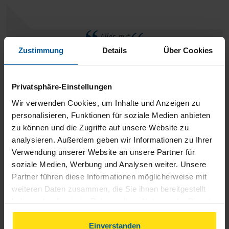
Alles gut
Zustimmung
Details
Über Cookies
anonymes VLH-Mitglied
Privatsphäre-Einstellungen
Wir verwenden Cookies, um Inhalte und Anzeigen zu
personalisieren, Funktionen für soziale Medien anbieten
Alles gut
zu können und die Zugriffe auf unsere Website zu
analysieren. Außerdem geben wir Informationen zu Ihrer
anonymes VLH-Mitglied
Verwendung unserer Website an unsere Partner für
soziale Medien, Werbung und Analysen weiter. Unsere
Partner führen diese Informationen möglicherweise mit
weiteren Daten zusammen, die Sie ihnen bereitgestellt
haben oder die sie im Rahmen Ihrer Nutzung der Dienste
Danke, alles bestens. Dem Team eine besinnliche
gesammelt haben. Indem Sie auf Einverstanden klicken,
können Sie der Verwendung von Cookies, gemäß
Einverstanden