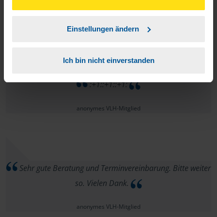
Adventszeit!
unserer
➔ Datenschutzrichtlinie
zustimmen.
anonymes VLH-Mitglied
Einstellungen ändern
Ich bin nicht einverstanden
:+1::+1::+1:
anonymes VLH-Mitglied
Sehr gute Beratung und Terminvereinbarung. Bitte weiter
so. Vielen Dank.
anonymes VLH-Mitglied