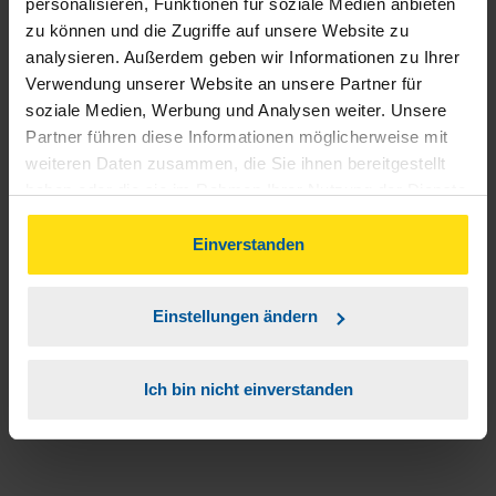
personalisieren, Funktionen für soziale Medien anbieten
anonymes VLH-Mitglied
zu können und die Zugriffe auf unsere Website zu
analysieren. Außerdem geben wir Informationen zu Ihrer
Verwendung unserer Website an unsere Partner für
soziale Medien, Werbung und Analysen weiter. Unsere
Partner führen diese Informationen möglicherweise mit
Ich bin sehr zufrieden
weiteren Daten zusammen, die Sie ihnen bereitgestellt
haben oder die sie im Rahmen Ihrer Nutzung der Dienste
Petra Stephan
gesammelt haben. Indem Sie auf Einverstanden klicken,
können Sie der Verwendung von Cookies, gemäß
Einverstanden
unserer
➔ Datenschutzrichtlinie
zustimmen.
Einstellungen ändern
Macht einfach weiter so.
Ich bin nicht einverstanden
anonymes VLH-Mitglied