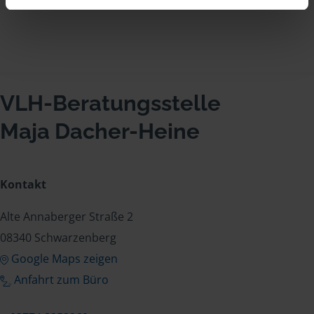
VLH-Beratungsstelle
Maja Dacher-Heine
Kontakt
Alte Annaberger Straße 2
08340 Schwarzenberg
Google Maps zeigen
Anfahrt zum Büro