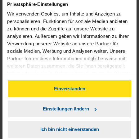
Privatsphäre-Einstellungen
Wir verwenden Cookies, um Inhalte und Anzeigen zu
personalisieren, Funktionen für soziale Medien anbieten
Alles tippitoppi
zu können und die Zugriffe auf unsere Website zu
analysieren. Außerdem geben wir Informationen zu Ihrer
anonymes VLH-Mitglied
Verwendung unserer Website an unsere Partner für
soziale Medien, Werbung und Analysen weiter. Unsere
Partner führen diese Informationen möglicherweise mit
weiteren Daten zusammen, die Sie ihnen bereitgestellt
haben oder die sie im Rahmen Ihrer Nutzung der Dienste
Ich habe von einem anderen Lohnsteuerhilfe-verein zu
gesammelt haben. Indem Sie auf Einverstanden klicken,
VLH gewechselt und bin in jeder Hinsicht mehr als zufrieden.
können Sie der Verwendung von Cookies, gemäß
Einverstanden
Ich empfehle VHL allen, die sich in dieser Angelegenheit neu
unserer
➔ Datenschutzrichtlinie
zustimmen.
orientieren möchten. Vielen Dank an meine nette
Einstellungen ändern
Bearbeiterin Frau Dacher-Heyne in Schwarzenberg. Sie ist
eine sehr kompetente Fachkraft!
Ich bin nicht einverstanden
Katrein Markert