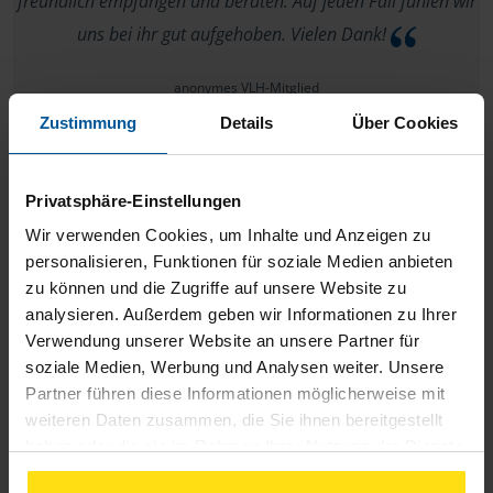
freundlich empfangen und beraten. Auf jeden Fall fühlen wir
uns bei ihr gut aufgehoben. Vielen Dank!
anonymes VLH-Mitglied
Zustimmung
Details
Über Cookies
Privatsphäre-Einstellungen
Sehr gute Zusammenarbeit.
Wir verwenden Cookies, um Inhalte und Anzeigen zu
personalisieren, Funktionen für soziale Medien anbieten
anonymes VLH-Mitglied
zu können und die Zugriffe auf unsere Website zu
analysieren. Außerdem geben wir Informationen zu Ihrer
Verwendung unserer Website an unsere Partner für
soziale Medien, Werbung und Analysen weiter. Unsere
Partner führen diese Informationen möglicherweise mit
Alles Super
weiteren Daten zusammen, die Sie ihnen bereitgestellt
haben oder die sie im Rahmen Ihrer Nutzung der Dienste
anonymes VLH-Mitglied
gesammelt haben. Indem Sie auf Einverstanden klicken,