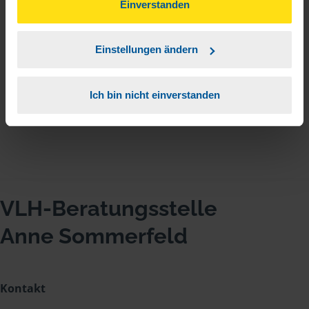
können Sie der Verwendung von Cookies, gemäß
Einverstanden
unserer
➔ Datenschutzrichtlinie
zustimmen.
Einstellungen ändern
Sehr nette und schnelle Bearbeitung
Ich bin nicht einverstanden
anonymes VLH-Mitglied
VLH-Beratungsstelle
Anne Sommerfeld
Kontakt