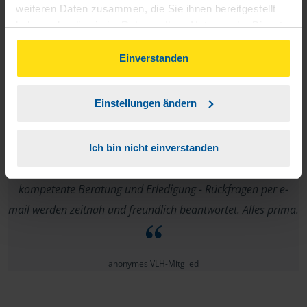
weiteren Daten zusammen, die Sie ihnen bereitgestellt
haben oder die sie im Rahmen Ihrer Nutzung der Dienste
gesammelt haben. Indem Sie auf Einverstanden klicken,
Ich war 100 % zufrieden.
können Sie der Verwendung von Cookies, gemäß
Einverstanden
unserer
➔ Datenschutzrichtlinie
zustimmen.
anonymes VLH-Mitglied
Einstellungen ändern
Ich bin nicht einverstanden
Ich kann gar nichts Negatives sagen. Schnelle und
kompetente Beratung und Erledigung - Rückfragen per e-
mail werden zeitnah und freundlich beantwortet. Alles prima.
anonymes VLH-Mitglied