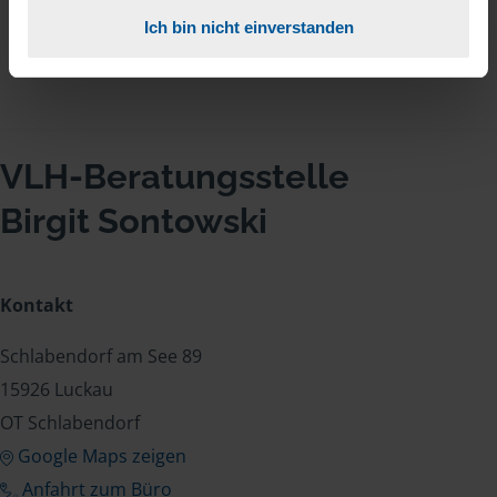
Bernd aus Calau
Ich bin nicht einverstanden
VLH-Beratungsstelle
Birgit Sontowski
Kontakt
Schlabendorf am See 89
15926 Luckau
OT Schlabendorf
Google Maps zeigen
Anfahrt zum Büro