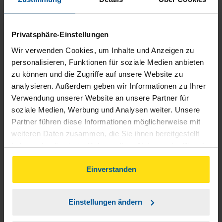
Alles ok
B.S.
Privatsphäre-Einstellungen
Wir verwenden Cookies, um Inhalte und Anzeigen zu
personalisieren, Funktionen für soziale Medien anbieten
zu können und die Zugriffe auf unsere Website zu
Sehr zufrieden mit meiner Steuerberaterin
analysieren. Außerdem geben wir Informationen zu Ihrer
Verwendung unserer Website an unsere Partner für
soziale Medien, Werbung und Analysen weiter. Unsere
anonymes VLH-Mitglied
Partner führen diese Informationen möglicherweise mit
weiteren Daten zusammen, die Sie ihnen bereitgestellt
haben oder die sie im Rahmen Ihrer Nutzung der Dienste
gesammelt haben. Indem Sie auf Einverstanden klicken,
können Sie der Verwendung von Cookies, gemäß
Einverstanden
Rundum zufrieden mit meiner Beratungsstelle , immer
unserer
➔ Datenschutzrichtlinie
zustimmen.
für einen da Anruf genügt ruft sofort zurück ,erklärt einen
alles Danke
Einstellungen ändern