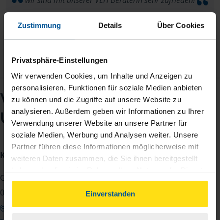
wir sind mit unserer VLH Beraterin sehr zufrieden!
anonymes VLH-Mitglied
Zustimmung
Details
Über Cookies
Privatsphäre-Einstellungen
Wir verwenden Cookies, um Inhalte und Anzeigen zu
personalisieren, Funktionen für soziale Medien anbieten
VLH-Beratungsstelle
zu können und die Zugriffe auf unsere Website zu
analysieren. Außerdem geben wir Informationen zu Ihrer
Uta Mallon
Verwendung unserer Website an unsere Partner für
soziale Medien, Werbung und Analysen weiter. Unsere
Partner führen diese Informationen möglicherweise mit
Kontakt
weiteren Daten zusammen, die Sie ihnen bereitgestellt
haben oder die sie im Rahmen Ihrer Nutzung der Dienste
Grünewaldring 1
gesammelt haben. Indem Sie auf Einverstanden klicken,
02977 Hoyerswerda
können Sie der Verwendung von Cookies, gemäß
Einverstanden
unserer
➔ Datenschutzrichtlinie
zustimmen.
Google Maps zeigen