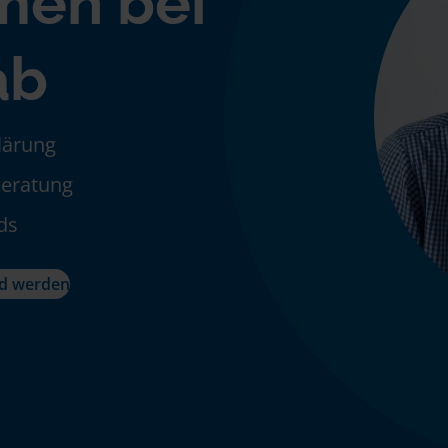
men bei
ab
klärung
Beratung
ds
ed werden