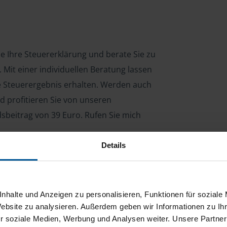
ne Ihre Steuererklärung und berate Sie zu
Mit einer individuellen Beratung lassen
le Steuerergebnis erhalten. Werden auch
d profitieren Sie von unseren
dsbeitrag von 39 Euro. Rufen Sie mich
Details
ng für Arbeitnehmer, Beamte, Auszubildende,
 Steuerberatungsgesetz (StBerG). Auch bei Einkünften
nhalte und Anzeigen zu personalisieren, Funktionen für soziale
en der geeignete Dienstleister für Sie.
Website zu analysieren. Außerdem geben wir Informationen zu I
r soziale Medien, Werbung und Analysen weiter. Unsere Partner