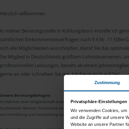
Herzlich willkommen
In meiner Beratungsstelle in Kühlungsborn erstelle ich ger
sämtlichen Einkommensteuerfragen nach § 4 Nr. 11 StBerG. 
sich alle Möglichkeiten ausschöpfen, damit Sie das optima
Sie Mitglied in Deutschlands größtem Lohnsteuerverein, un
professionellen Leistungen, bereits ab einem Jahresmitglie
gerne an oder schreiben Sie mir. Ich freue mich auf Sie!
Zustimmung
Unsere Beratungsbefugnis
Privatsphäre-Einstellungen
Im Rahmen einer Mitgliedschaft erstellen wir die Einkommensteuererkläru
Studierende, Rentner, Pensionäre und Unterhaltsempfänger nach § 4 Nr. 11
Wir verwenden Cookies, um I
aus Vermietung und Verpachtung sowie Kapitalerträgen sind wir in vielen Fäll
und die Zugriffe auf unsere 
Website an unsere Partner fü