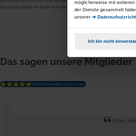
Bei Einkünften aus Land- und Forstwirtschaft, aus Gewerbebetrieb, aus selb
möglicherweise mit weiteren
Einkünften dürfen wir leider nicht beraten.
der Dienste gesammelt haben
unserer
➔ Datenschutzricht
Ich bin nicht einverst
Das sagen unsere Mitglieder
5.0 von 5 Sternen
(9 Bewertungen)
Ich/wir sin