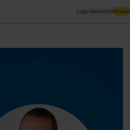
Login MeineVLH
Kontakt