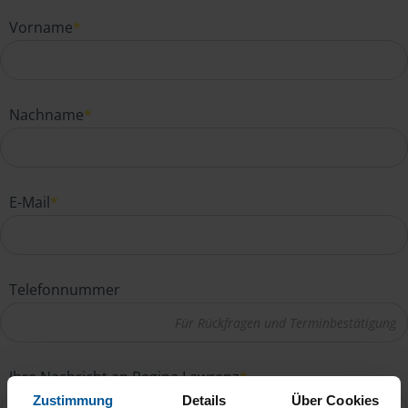
Vorname
*
Nachname
*
E-Mail
*
Telefonnummer
Ihre Nachricht an Regina Lawrenz
*
Zustimmung
Details
Über Cookies