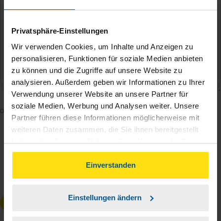
Privatsphäre-Einstellungen
Wir verwenden Cookies, um Inhalte und Anzeigen zu
personalisieren, Funktionen für soziale Medien anbieten
zu können und die Zugriffe auf unsere Website zu
analysieren. Außerdem geben wir Informationen zu Ihrer
Verwendung unserer Website an unsere Partner für
soziale Medien, Werbung und Analysen weiter. Unsere
Mit dem Absenden des Kontaktformulars erkläre ich
Partner führen diese Informationen möglicherweise mit
mich damit einverstanden, dass meine Daten zur
weiteren Daten zusammen, die Sie ihnen bereitgestellt
Bearbeitung meines Anliegens sowie zur internen
haben oder die sie im Rahmen Ihrer Nutzung der Dienste
Analyse der Zugriffsquelle verwendet werden.
gesammelt haben. Indem Sie auf Einverstanden klicken,
Die
Datenschutzbestimmungen
habe ich zur
können Sie der Verwendung von Cookies, gemäß
Einverstanden
unserer
➔ Datenschutzrichtlinie
zustimmen.
Kenntnis genommen.
*
Einstellungen ändern
Anfrage absenden