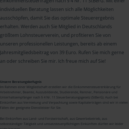
Einkommensteuerfragen nach § 4 Nr. 11 StBerG. Mit einer
individuellen Beratung lassen sich alle Möglichkeiten
ausschöpfen, damit Sie das optimale Steuerergebnis
erhalten. Werden auch Sie Mitglied in Deutschlands
größtem Lohnsteuerverein, und profitieren Sie von
unseren professionellen Leistungen, bereits ab einem
Jahresmitgliedsbeitrag von 39 Euro. Rufen Sie mich gerne
an oder schreiben Sie mir. Ich freue mich auf Sie!
Unsere Beratungsbefugnis
Im Rahmen einer Mitgliedschaft erstellen wir die Einkommensteuererklärung für
Arbeitnehmer, Beamte, Auszubildende, Studierende, Rentner, Pensionäre und
Unterhaltsempfänger nach § 4 Nr. 11 Steuerberatungsgesetz (StBerG). Auch bei
Einkünften aus Vermietung und Verpachtung sowie Kapitalerträgen sind wir in vielen
Fällen der geeignete Dienstleister für Sie.
Bei Einkünften aus Land- und Forstwirtschaft, aus Gewerbebetrieb, aus
selbstständiger Tätigkeit und umsatzsteuerpflichtigen Einkünften dürfen wir leider
nicht beraten.