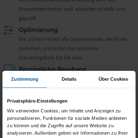
Steuerexpertinnen und -experten erstellt und
geprüft.
Optimierung
Wir sichern Ihnen alle Steuervorteile, die Ihnen
zustehen, und holen das optimale
Steuerergebnis für Sie raus.
Persönliche Beratung
Bei Fragen zur Steuer ist Ihre VLH-Beratungsstelle
Zustimmung
Details
Über Cookies
immer für Sie da – ohne Zusatzkosten.
Fairer Beitrag
Privatsphäre-Einstellungen
Sie zahlen für alle unsere Leistungen nur einen
Wir verwenden Cookies, um Inhalte und Anzeigen zu
jährlichen Mitgliedsbeitrag, der sich nach Ihren
personalisieren, Funktionen für soziale Medien anbieten
zu können und die Zugriffe auf unsere Website zu
Jahreseinnahmen richtet.
analysieren. Außerdem geben wir Informationen zu Ihrer