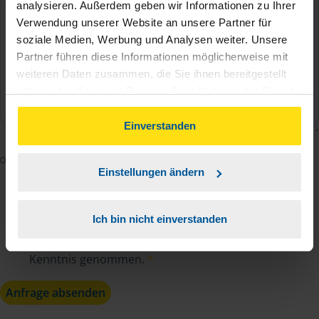
analysieren. Außerdem geben wir Informationen zu Ihrer
Verwendung unserer Website an unsere Partner für
soziale Medien, Werbung und Analysen weiter. Unsere
Partner führen diese Informationen möglicherweise mit
weiteren Daten zusammen, die Sie ihnen bereitgestellt
haben oder die sie im Rahmen Ihrer Nutzung der Dienste
gesammelt haben. Indem Sie auf Einverstanden klicken,
können Sie der Verwendung von Cookies, gemäß
Einverstanden
unserer
➔ Datenschutzrichtlinie
zustimmen.
Mit dem Absenden des Kontaktformulars erkläre ich
Einstellungen ändern
mich damit einverstanden, dass meine Daten zur
Bearbeitung meines Anliegens sowie zur internen
Analyse der Zugriffsquelle verwendet werden.
Ich bin nicht einverstanden
Die
Datenschutzbestimmungen
habe ich zur
Kenntnis genommen.
*
Anfrage absenden