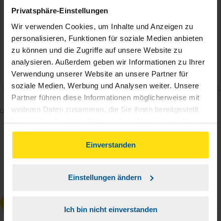
Privatsphäre-Einstellungen
Wir verwenden Cookies, um Inhalte und Anzeigen zu
personalisieren, Funktionen für soziale Medien anbieten
zu können und die Zugriffe auf unsere Website zu
analysieren. Außerdem geben wir Informationen zu Ihrer
Verwendung unserer Website an unsere Partner für
soziale Medien, Werbung und Analysen weiter. Unsere
Partner führen diese Informationen möglicherweise mit
weiteren Daten zusammen, die Sie ihnen bereitgestellt
Mit dem Absenden des Kontaktformulars erkläre ich
haben oder die sie im Rahmen Ihrer Nutzung der Dienste
mich damit einverstanden, dass meine Daten zur
gesammelt haben. Indem Sie auf Einverstanden klicken,
Bearbeitung meines Anliegens sowie zur internen
können Sie der Verwendung von Cookies, gemäß
Einverstanden
Analyse der Zugriffsquelle verwendet werden.
unserer
➔ Datenschutzrichtlinie
zustimmen.
Die
Datenschutzbestimmungen
habe ich zur
Einstellungen ändern
Kenntnis genommen.
*
Anfrage absenden
Ich bin nicht einverstanden