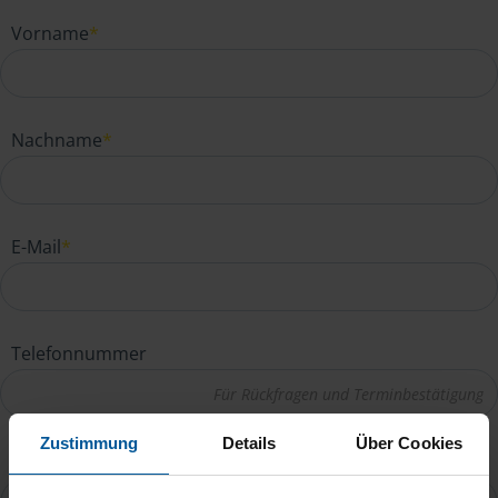
Vorname
*
Nachname
*
E-Mail
*
Telefonnummer
Zustimmung
Details
Über Cookies
Ihre Nachricht an Petra Henning
*