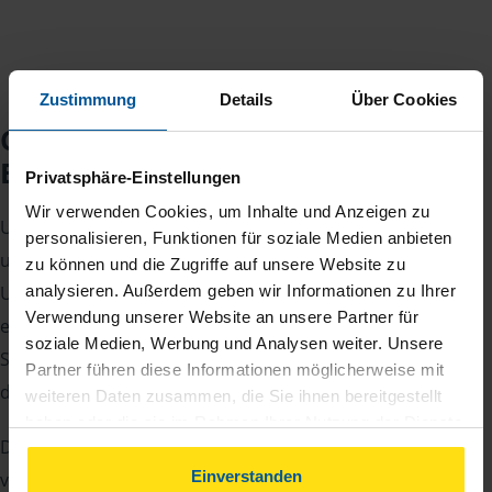
Zustimmung
Details
Über Cookies
Checkliste für Ihr
Beratungsgespräch
Privatsphäre-Einstellungen
Wir verwenden Cookies, um Inhalte und Anzeigen zu
Um Ihre Steuererklärung erstellen zu können, benötigen
personalisieren, Funktionen für soziale Medien anbieten
unsere Beraterinnen und Berater eine Reihe von
zu können und die Zugriffe auf unsere Website zu
analysieren. Außerdem geben wir Informationen zu Ihrer
Unterlagen von Ihnen. Dazu gehört beispielsweise die
Verwendung unserer Website an unsere Partner für
elektronische Lohnsteuerbescheinigung, Ihre
soziale Medien, Werbung und Analysen weiter. Unsere
Steueridentifikationsnummer, der Rentenbescheid oder
Partner führen diese Informationen möglicherweise mit
die Bescheinigung über das Kindergeld.
weiteren Daten zusammen, die Sie ihnen bereitgestellt
haben oder die sie im Rahmen Ihrer Nutzung der Dienste
Damit Sie sich gut vorbereiten können und keinen der
gesammelt haben. Indem Sie auf Einverstanden klicken,
können Sie der Verwendung von Cookies, gemäß
Einverstanden
vielen Nachweise vergessen, stellen wir Ihnen hier eine