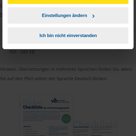
unserer
➔ Datenschutzrichtlinie
zustimmen.
Checkliste für Arbeitnehmer, Beamte, Auszubildende und
Studenten sowie Rentner zur Verfügung.
Einstellungen ändern
Ich bin nicht einverstanden
Checkliste
Deutsch
PDF - 585 KB
Hinweis: Übersetzungen in mehreren Sprachen finden Sie, wenn
Sie auf den Pfeil neben der Sprache Deutsch klicken.