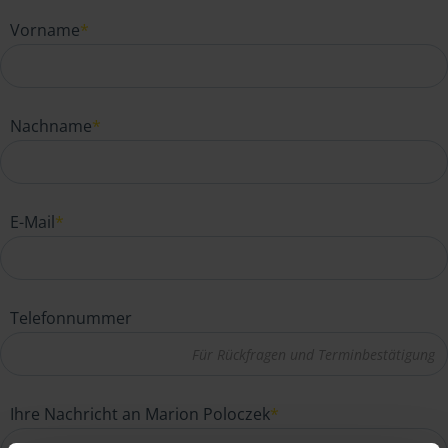
Vorname
*
Nachname
*
E-Mail
*
Telefonnummer
Ihre Nachricht an Marion Poloczek
*