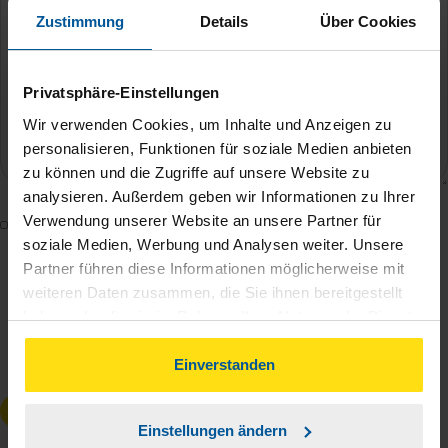
Zustimmung
Details
Über Cookies
Privatsphäre-Einstellungen
Wir verwenden Cookies, um Inhalte und Anzeigen zu
personalisieren, Funktionen für soziale Medien anbieten
zu können und die Zugriffe auf unsere Website zu
analysieren. Außerdem geben wir Informationen zu Ihrer
Verwendung unserer Website an unsere Partner für
Mit dem Absenden des Kontaktformulars erkläre ich
soziale Medien, Werbung und Analysen weiter. Unsere
mich damit einverstanden, dass meine Daten zur
Partner führen diese Informationen möglicherweise mit
Bearbeitung meines Anliegens sowie zur internen
weiteren Daten zusammen, die Sie ihnen bereitgestellt
Analyse der Zugriffsquelle verwendet werden.
haben oder die sie im Rahmen Ihrer Nutzung der Dienste
Die
Datenschutzbestimmungen
habe ich zur
gesammelt haben. Indem Sie auf Einverstanden klicken,
Kenntnis genommen.
*
können Sie der Verwendung von Cookies, gemäß
Einverstanden
unserer
➔ Datenschutzrichtlinie
zustimmen.
Anfrage absenden
Einstellungen ändern