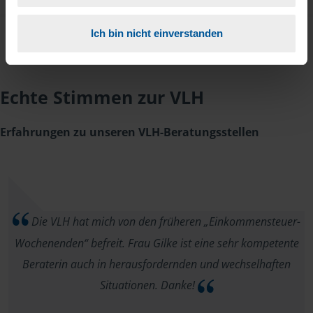
Ich bin nicht einverstanden
Echte Stimmen zur VLH
Erfahrungen zu unseren VLH-Beratungsstellen
Die VLH hat mich von den früheren „Einkommensteuer-
Wochenenden“ befreit. Frau Gilke ist eine sehr kompetente
Beraterin auch in herausfordernden und wechselhaften
Situationen. Danke!