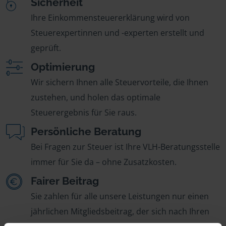
Sicherheit
Ihre Einkommensteuererklärung wird von
Steuerexpertinnen und -experten erstellt und
geprüft.
Optimierung
Wir sichern Ihnen alle Steuervorteile, die Ihnen
zustehen, und holen das optimale
Steuerergebnis für Sie raus.
Persönliche Beratung
Bei Fragen zur Steuer ist Ihre VLH-Beratungsstelle
immer für Sie da – ohne Zusatzkosten.
Fairer Beitrag
Sie zahlen für alle unsere Leistungen nur einen
jährlichen Mitgliedsbeitrag, der sich nach Ihren