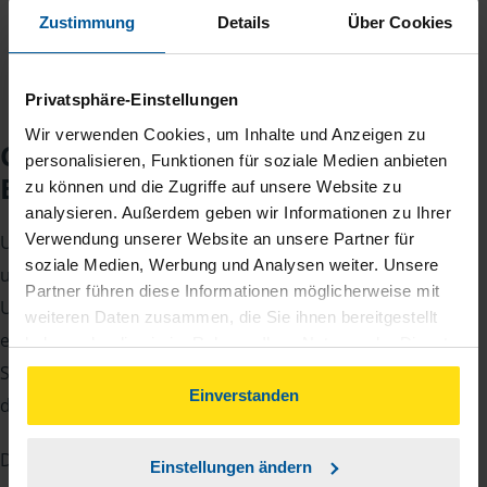
Jahreseinnahmen richtet.
Zustimmung
Details
Über Cookies
Privatsphäre-Einstellungen
Wir verwenden Cookies, um Inhalte und Anzeigen zu
Checkliste für Ihr
personalisieren, Funktionen für soziale Medien anbieten
Beratungsgespräch
zu können und die Zugriffe auf unsere Website zu
analysieren. Außerdem geben wir Informationen zu Ihrer
Verwendung unserer Website an unsere Partner für
Um Ihre Steuererklärung erstellen zu können, benötigen
soziale Medien, Werbung und Analysen weiter. Unsere
unsere Beraterinnen und Berater eine Reihe von
Partner führen diese Informationen möglicherweise mit
Unterlagen von Ihnen. Dazu gehört beispielsweise die
weiteren Daten zusammen, die Sie ihnen bereitgestellt
elektronische Lohnsteuerbescheinigung, Ihre
haben oder die sie im Rahmen Ihrer Nutzung der Dienste
gesammelt haben. Indem Sie auf Einverstanden klicken,
Steueridentifikationsnummer, der Rentenbescheid oder
können Sie der Verwendung von Cookies, gemäß
Einverstanden
die Bescheinigung über das Kindergeld.
unserer
➔ Datenschutzrichtlinie
zustimmen.
Damit Sie sich gut vorbereiten können und keinen der
Einstellungen ändern