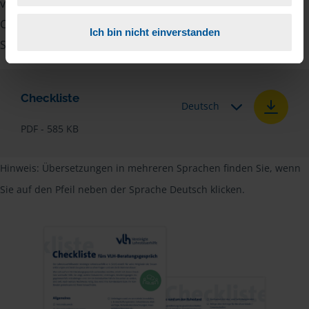
vielen Nachweise vergessen, stellen wir Ihnen hier eine
Checkliste für Arbeitnehmer, Beamte, Auszubildende und
Ich bin nicht einverstanden
Studenten sowie Rentner zur Verfügung.
Checkliste
Deutsch
PDF - 585 KB
Hinweis: Übersetzungen in mehreren Sprachen finden Sie, wenn
Sie auf den Pfeil neben der Sprache Deutsch klicken.