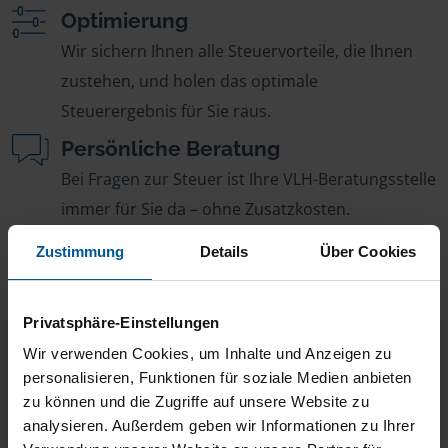
Optimierung
Wir sichern Ihnen alle Steuervorteile, die Ihnen
zustehen, und holen das optimale
Steuerergebnis für Sie raus.
Persönliche Beratung
Bei Fragen zur Steuer ist Ihre VLH-Beratungsstelle
immer für Sie da – ohne Zusatzkosten.
Fairer Beitrag
Zustimmung
Details
Über Cookies
Sie zahlen für alle unsere Leistungen nur einen
jährlichen Mitgliedsbeitrag, der sich nach Ihren
Privatsphäre-Einstellungen
Jahreseinnahmen richtet.
Wir verwenden Cookies, um Inhalte und Anzeigen zu
personalisieren, Funktionen für soziale Medien anbieten
zu können und die Zugriffe auf unsere Website zu
analysieren. Außerdem geben wir Informationen zu Ihrer