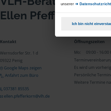
VLH-Beratungsstell
unserer
➔ Datenschutzricht
Ellen Pfefferkorn
Ich bin nicht einverst
Kontakt
Öffnungszeiten
Mo:
09:00 - 16:00
Wernsdorfer Str. 1 d
Terminvereinbarung
09322 Penig
Es wird um vorheri
Google Maps zeigen
Persönliche Termin
Anfahrt zum Büro
Weitere Termine na
037381 85535
ellen.pfefferkorn@vlh.de