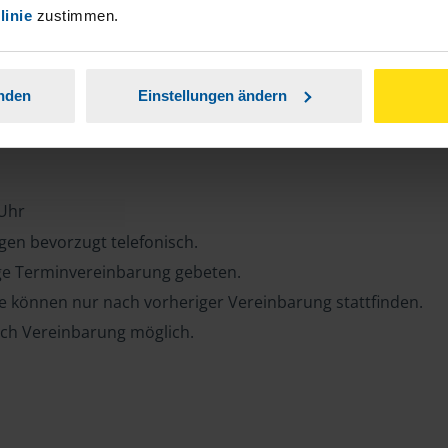
e
linie
zustimmen.
anden
Einstellungen ändern
 Uhr
en bevorzugt telefonisch.
ge Terminvereinbarung gebeten.
e können nur nach vorheriger Vereinbarung stattfinden.
ch Vereinbarung möglich.