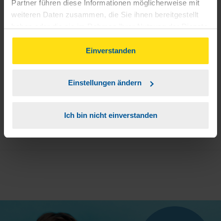
Partner führen diese Informationen möglicherweise mit
weiteren Daten zusammen, die Sie ihnen bereitgestellt
Sie bekommen eine E-Mail mit Ihren Zugangsdaten
2
haben oder die sie im Rahmen Ihrer Nutzung der Dienste
und einem Aktivierungslink.
gesammelt haben. Indem Sie auf Einverstanden klicken,
können Sie der Verwendung von Cookies, gemäß
Einverstanden
3
Sie erhalten von mir Ihr Einmal-Passwort.
unserer
➔ Datenschutzrichtlinie
zustimmen.
Einstellungen ändern
Aktivierungslink anklicken, Einmalpasswort
4
eingeben und los geht's.
Ich bin nicht einverstanden