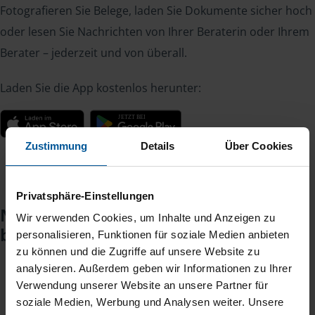
Fotografieren Sie Belege, laden Sie Dokumente sicher hoch
oder lesen Sie Nachrichten von Ihrer Beraterin oder Ihrem
Berater – jederzeit und von überall.
Laden Sie die App kostenlos herunter:
Zustimmung
Details
Über Cookies
Privatsphäre-Einstellungen
Noch keinen Zugang? So einfach
Wir verwenden Cookies, um Inhalte und Anzeigen zu
beantragen Sie ihn.
personalisieren, Funktionen für soziale Medien anbieten
zu können und die Zugriffe auf unsere Website zu
analysieren. Außerdem geben wir Informationen zu Ihrer
Verwendung unserer Website an unsere Partner für
Sie teilen mir mit, dass Sie MeineVLH nutzen
1
soziale Medien, Werbung und Analysen weiter. Unsere
wollen.