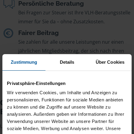
Persönliche Beratung
Bei Fragen zur Steuer ist Ihre VLH-Beratungsstelle
immer für Sie da – ohne Zusatzkosten.
Fairer Beitrag
Sie zahlen für alle unsere Leistungen nur einen
jährlichen Mitgliedsbeitrag, der sich nach Ihren
Jahreseinnahmen richtet.
Zustimmung
Details
Über Cookies
Privatsphäre-Einstellungen
Wir verwenden Cookies, um Inhalte und Anzeigen zu
Checkliste für Ihr
personalisieren, Funktionen für soziale Medien anbieten
zu können und die Zugriffe auf unsere Website zu
Beratungsgespräch
analysieren. Außerdem geben wir Informationen zu Ihrer
Verwendung unserer Website an unsere Partner für
Um Ihre Steuererklärung erstellen zu können, benötigen
soziale Medien, Werbung und Analysen weiter. Unsere