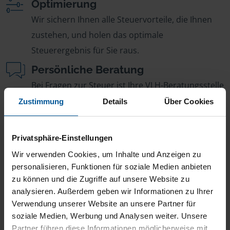
Optimierung
Wir sichern Ihnen alle Steuervorteile, die Ihnen
zustehen, und holen das optimale
Steuerergebnis für Sie raus.
Persönliche Beratung
Bei Fragen zur Steuer ist Ihre VLH-Beratungsstelle
immer für Sie da – ohne Zusatzkosten.
Zustimmung
Details
Über Cookies
Fairer Beitrag
Sie zahlen für alle unsere Leistungen nur einen
Privatsphäre-Einstellungen
jährlichen Mitgliedsbeitrag, der sich nach Ihren
Wir verwenden Cookies, um Inhalte und Anzeigen zu
Jahreseinnahmen richtet.
personalisieren, Funktionen für soziale Medien anbieten
zu können und die Zugriffe auf unsere Website zu
analysieren. Außerdem geben wir Informationen zu Ihrer
Verwendung unserer Website an unsere Partner für
soziale Medien, Werbung und Analysen weiter. Unsere
Partner führen diese Informationen möglicherweise mit