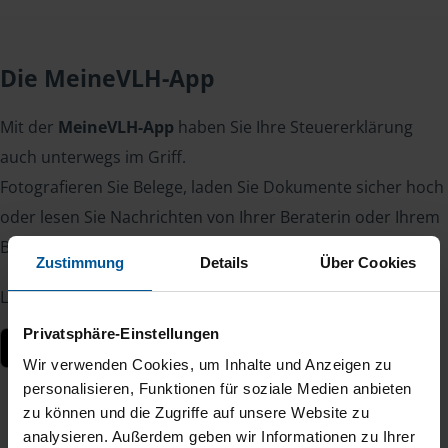
Die MeineVLH-App
Mit der
MeineVLH-App
haben Sie Ihre Steuererklärung
auch unterwegs im Griff.
Fotografieren Sie Belege, laden Sie Dokumente sicher hoch
oder lesen Sie Nachrichten von Ihrer Beraterin oder Ihrem
Berater – jederzeit und von überall.
Zustimmung
Details
Über Cookies
Laden Sie die App kostenlos herunter:
Privatsphäre-Einstellungen
Wir verwenden Cookies, um Inhalte und Anzeigen zu
personalisieren, Funktionen für soziale Medien anbieten
zu können und die Zugriffe auf unsere Website zu
analysieren. Außerdem geben wir Informationen zu Ihrer