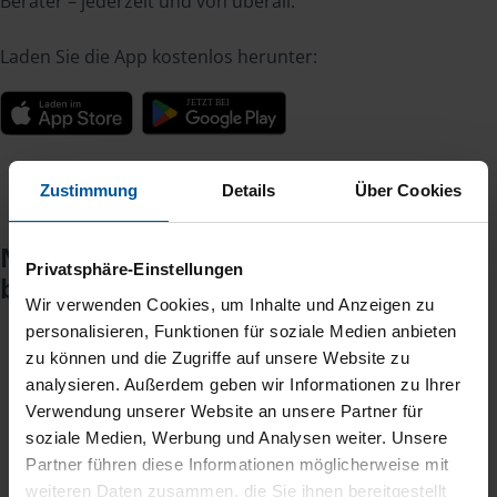
Berater – jederzeit und von überall.
Laden Sie die App kostenlos herunter:
Zustimmung
Details
Über Cookies
Noch keinen Zugang? So einfach
Privatsphäre-Einstellungen
beantragen Sie ihn.
Wir verwenden Cookies, um Inhalte und Anzeigen zu
personalisieren, Funktionen für soziale Medien anbieten
zu können und die Zugriffe auf unsere Website zu
Sie teilen mir mit, dass Sie MeineVLH nutzen
1
analysieren. Außerdem geben wir Informationen zu Ihrer
wollen.
Verwendung unserer Website an unsere Partner für
soziale Medien, Werbung und Analysen weiter. Unsere
Sie bekommen eine E-Mail mit Ihren Zugangsdaten
2
Partner führen diese Informationen möglicherweise mit
und einem Aktivierungslink.
weiteren Daten zusammen, die Sie ihnen bereitgestellt