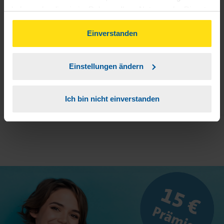
haben oder die sie im Rahmen Ihrer Nutzung der Dienste
3
gesammelt haben. Indem Sie auf Einverstanden klicken,
Sie erhalten von mir Ihr Einmal-Passwort.
können Sie der Verwendung von Cookies, gemäß
Einverstanden
unserer
➔ Datenschutzrichtlinie
zustimmen.
Aktivierungslink anklicken, Einmalpasswort
4
Einstellungen ändern
eingeben und los geht's.
Ich bin nicht einverstanden