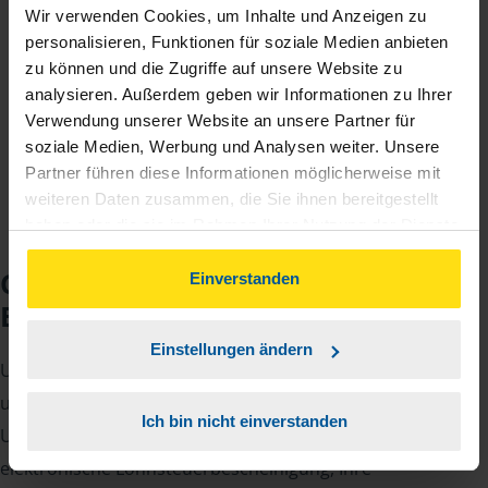
Wir verwenden Cookies, um Inhalte und Anzeigen zu
Fairer Beitrag
personalisieren, Funktionen für soziale Medien anbieten
Sie zahlen für alle unsere Leistungen nur einen
zu können und die Zugriffe auf unsere Website zu
jährlichen Mitgliedsbeitrag, der sich nach Ihren
analysieren. Außerdem geben wir Informationen zu Ihrer
Verwendung unserer Website an unsere Partner für
Jahreseinnahmen richtet.
soziale Medien, Werbung und Analysen weiter. Unsere
Partner führen diese Informationen möglicherweise mit
weiteren Daten zusammen, die Sie ihnen bereitgestellt
haben oder die sie im Rahmen Ihrer Nutzung der Dienste
gesammelt haben. Indem Sie auf Einverstanden klicken,
Checkliste für Ihr
können Sie der Verwendung von Cookies, gemäß
Einverstanden
unserer
➔ Datenschutzrichtlinie
zustimmen.
Beratungsgespräch
Einstellungen ändern
Um Ihre Steuererklärung erstellen zu können, benötigen
unsere Beraterinnen und Berater eine Reihe von
Ich bin nicht einverstanden
Unterlagen von Ihnen. Dazu gehört beispielsweise die
elektronische Lohnsteuerbescheinigung, Ihre