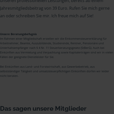
unseren professionellen Leistungen, bereits ab einem
Jahresmitgliedsbeitrag von 39 Euro. Rufen Sie mich gerne
an oder schreiben Sie mir. Ich freue mich auf Sie!
Unsere Beratungsbefugnis
Im Rahmen einer Mitgliedschaft erstellen wir die Einkommensteuererklärung für
Arbeitnehmer, Beamte, Auszubildende, Studierende, Rentner, Pensionäre und
Unterhaltsempfänger nach § 4 Nr. 11 Steuerberatungsgesetz (StBerG). Auch bei
Einkünften aus Vermietung und Verpachtung sowie Kapitalerträgen sind wir in vielen
Fällen der geeignete Dienstleister für Sie.
Bei Einkünften aus Land- und Forstwirtschaft, aus Gewerbebetrieb, aus
selbstständiger Tätigkeit und umsatzsteuerpflichtigen Einkünften dürfen wir leider
nicht beraten.
Das sagen unsere Mitglieder