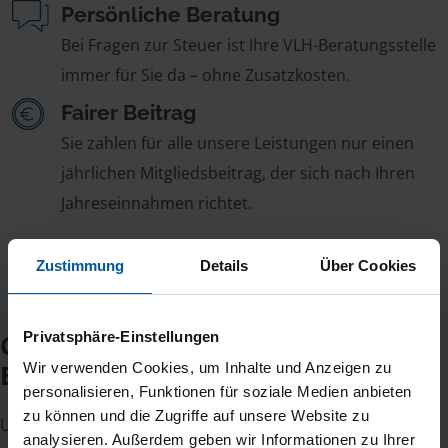
Persönliche Beratung
Bei Fragen zur Steuer ist Ihre VLH-Beratungsstelle
immer für Sie da – ohne Zusatzkosten.
Fairer Beitrag
Sie zahlen für alle unsere Leistungen nur einen
jährlichen Mitgliedsbeitrag, der sich nach Ihren
Jahreseinnahmen richtet.
Zustimmung
Details
Über Cookies
Privatsphäre-Einstellungen
Checkliste für Ihr
Beratungsgespräch
Wir verwenden Cookies, um Inhalte und Anzeigen zu
personalisieren, Funktionen für soziale Medien anbieten
zu können und die Zugriffe auf unsere Website zu
Um Ihre Steuererklärung erstellen zu können, benötigen
analysieren. Außerdem geben wir Informationen zu Ihrer