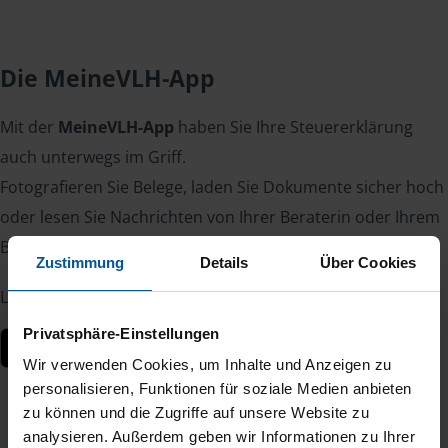
Die MeineVLH-App
Mit der
MeineVLH-App
haben Sie Ihre Steuererklärung
auch unterwegs im Griff.
Fotografieren Sie Belege, laden Sie Dokumente sicher hoch
oder lesen Sie Nachrichten von Ihrer Beraterin oder Ihrem
Berater – jederzeit und von überall.
Zustimmung
Details
Über Cookies
Laden Sie die App kostenlos herunter:
Privatsphäre-Einstellungen
Wir verwenden Cookies, um Inhalte und Anzeigen zu
personalisieren, Funktionen für soziale Medien anbieten
zu können und die Zugriffe auf unsere Website zu
analysieren. Außerdem geben wir Informationen zu Ihrer